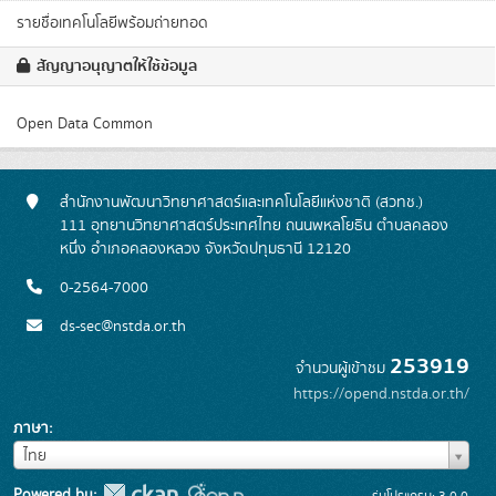
รายชื่อเทคโนโลยีพร้อมถ่ายทอด
สัญญาอนุญาตให้ใช้ข้อมูล
Open Data Common
สำนักงานพัฒนาวิทยาศาสตร์และเทคโนโลยีแห่งชาติ (สวทช.)
111 อุทยานวิทยาศาสตร์ประเทศไทย ถนนพหลโยธิน ตำบลคลอง
หนึ่ง อำเภอคลองหลวง จังหวัดปทุมธานี 12120
0-2564-7000
ds-sec@nstda.or.th
253919
จำนวนผู้เข้าชม
https://opend.nstda.or.th/
ภาษา
ภาษา
ไทย
Powered by:
รุ่นโปรแกรม: 3.0.0