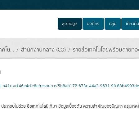
ชุดข้อมูล
องค์กร
กลุ่ม
เกี่ยวกับ
คโน...
สำนักงานกลาง (CO)
รายชื่อเทคโนโลยีพร้อมถ่ายท
ด
b1-b41c-acf46e4cfe8e/resource/5b8ab172-673c-44a3-9631-9fc88b4993de/
ระกอบไปด้วย ชื่อเทคโนโลยี ที่มา ข้อมูลเบื้องต้น ความสำคัญของปัญหา สรุปเทคโน