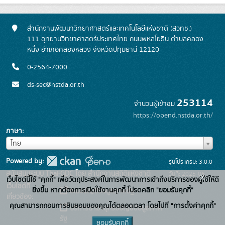
สำนักงานพัฒนาวิทยาศาสตร์และเทคโนโลยีแห่งชาติ (สวทช.)
111 อุทยานวิทยาศาสตร์ประเทศไทย ถนนพหลโยธิน ตำบลคลอง
หนึ่ง อำเภอคลองหลวง จังหวัดปทุมธานี 12120
0-2564-7000
ds-sec@nstda.or.th
253114
จำนวนผู้เข้าชม
https://opend.nstda.or.th/
ภาษา
ภาษา
ไทย
Powered by:
รุ่นโปรแกรม: 3.0.0
สนับสนุนระบบ Thai-GDC โดย สำนักงานสถิติแห่งชาติ
วันที่: 2025-06-
x
เว็บไซต์นี้ใช้ "คุกกี้" เพื่อวัตถุประสงค์ในการพัฒนาการเข้าถึงบริการของผู้ใช้ให้ดี
เว็บไซต์ที่
26
ยิ่งขึ้น หากต้องการเปิดใช้งานคุกกี้ โปรดคลิก "ยอมรับคุกกี้"
ระบบบัญชีข้อมูลภาครัฐ
เกี่ยวข้อง:
คุณสามารถถอนการยินยอมของคุณได้ตลอดเวลา โดยไปที่ "การตั้งค่าคุกกี้"
บริการนามานุกรมบัญชีข้อมูลภาค
รัฐ
ยอมรับคุกกี้