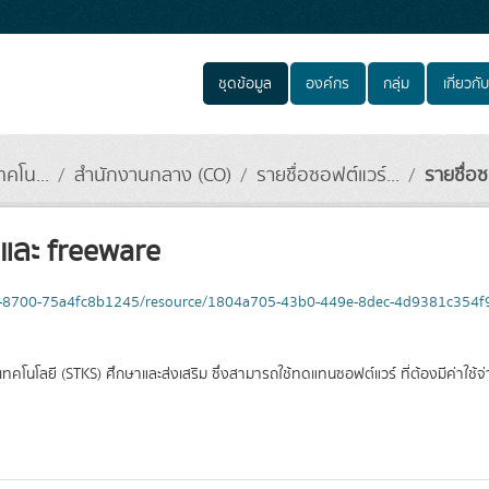
ชุดข้อมูล
องค์กร
กลุ่ม
เกี่ยวกับ
คโน...
สำนักงานกลาง (CO)
รายชื่อซอฟต์แวร์...
รายชื่อซ
 และ freeware
c9-8700-75a4fc8b1245/resource/1804a705-43b0-449e-8dec-4d9381c354f9/d
คโนโลยี (STKS) ศึกษาและส่งเสริม ซึ่งสามารถใช้ทดแทนซอฟต์แวร์ ที่ต้องมีค่าใช้จ่า