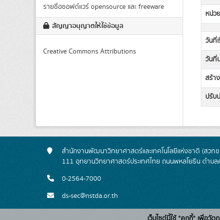
รายชื่อซอฟต์แวร์ opensource และ freeware
หน่วย
สัญญาอนุญาตให้ใช้ข้อมูล
วันที่
Creative Commons Attributions
วันที
สร้าง
ปรับปร
สำนักงานพัฒนาวิทยาศาสตร์และเทคโนโลยีแห่งชาติ (สวทช.
111 อุทยานวิทยาศาสตร์ประเทศไทย ถนนพหลโยธิน ตำบลค
0-2564-7000
ds-sec@nstda.or.th
เว็บไซต์นี้ใช้ "คุกกี้" เพื