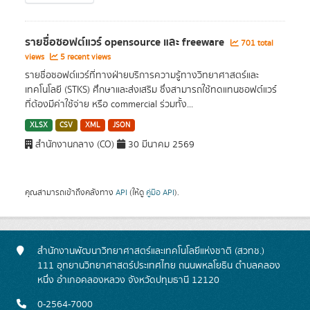
รายชื่อซอฟต์แวร์ opensource และ freeware
701 total
views
5 recent views
รายชื่อซอฟต์แวร์ที่ทางฝ่ายบริการความรู้ทางวิทยาศาสตร์และ
เทคโนโลยี (STKS) ศึกษาและส่งเสริม ซึ่งสามารถใช้ทดแทนซอฟต์แวร์
ที่ต้องมีค่าใช้จ่าย หรือ commercial ร่วมทั้ง...
XLSX
CSV
XML
JSON
สำนักงานกลาง (CO)
30 มีนาคม 2569
คุณสามารถเข้าถึงคลังทาง
API
(ให้ดู
คู่มือ API
).
สำนักงานพัฒนาวิทยาศาสตร์และเทคโนโลยีแห่งชาติ (สวทช.)
111 อุทยานวิทยาศาสตร์ประเทศไทย ถนนพหลโยธิน ตำบลคลอง
หนึ่ง อำเภอคลองหลวง จังหวัดปทุมธานี 12120
0-2564-7000