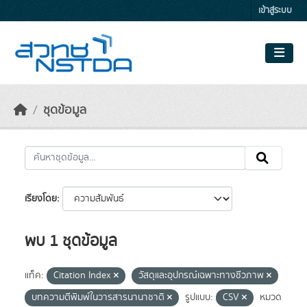
Skip to main content
เข้าสู่ระบบ
ชุดข้อมูล
เรียงโดย
พบ 1 ชุดข้อมูล
แท็ค:
Citation Index
วัสดุและอุปกรณ์เฉพาะทางชีวภาพ
บทความตีพิมพ์ในวารสารนานาชาติ
รูปแบบ:
CSV
หมวด