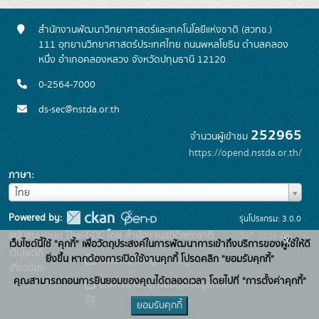
สำนักงานพัฒนาวิทยาศาสตร์และเทคโนโลยีแห่งชาติ (สวทช.)
111 อุทยานวิทยาศาสตร์ประเทศไทย ถนนพหลโยธิน ตำบลคลอง
หนึ่ง อำเภอคลองหลวง จังหวัดปทุมธานี 12120
0-2564-7000
ds-sec@nstda.or.th
252965
จำนวนผู้เข้าชม
https://opend.nstda.or.th/
ภาษา
ภาษา
ไทย
Powered by:
รุ่นโปรแกรม: 3.0.0
สนับสนุนระบบ Thai-GDC โดย สำนักงานสถิติแห่งชาติ
วันที่: 2025-06-
x
เว็บไซต์นี้ใช้ "คุกกี้" เพื่อวัตถุประสงค์ในการพัฒนาการเข้าถึงบริการของผู้ใช้ให้ดี
เว็บไซต์ที่
26
ยิ่งขึ้น หากต้องการเปิดใช้งานคุกกี้ โปรดคลิก "ยอมรับคุกกี้"
ระบบบัญชีข้อมูลภาครัฐ
เกี่ยวข้อง:
คุณสามารถถอนการยินยอมของคุณได้ตลอดเวลา โดยไปที่ "การตั้งค่าคุกกี้"
บริการนามานุกรมบัญชีข้อมูลภาค
รัฐ
ยอมรับคุกกี้