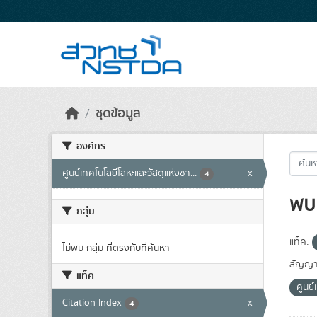
Skip to main content
ชุดข้อมูล
องค์กร
ศูนย์เทคโนโลยีโลหะและวัสดุแห่งชา...
x
4
พบ 
กลุ่ม
แท็ค:
ไม่พบ กลุ่ม ที่ตรงกับที่ค้นหา
สัญญา
แท็ค
ศูนย์
Citation Index
x
4