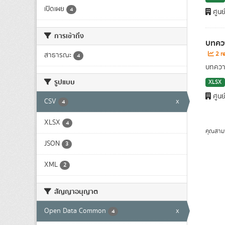
เปิดเผย
4
ศูนย
การเข้าถึง
บทควา
2 re
สาธารณะ
4
บทความ
รูปแบบ
XLSX
ศูนย
CSV
x
4
XLSX
4
คุณสาม
JSON
3
XML
2
สัญญาอนุญาต
Open Data Common
x
4