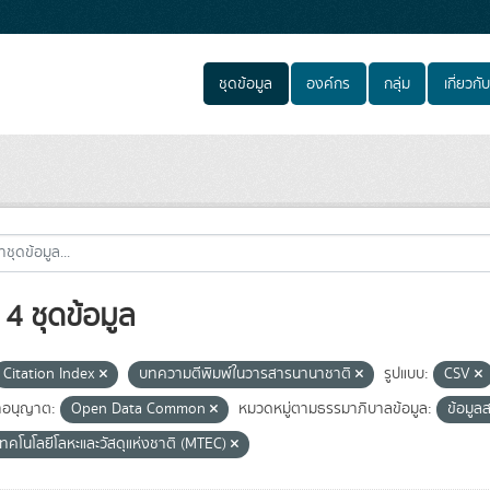
ชุดข้อมูล
องค์กร
กลุ่ม
เกี่ยวกับ
4 ชุดข้อมูล
Citation Index
บทความตีพิมพ์ในวารสารนานาชาติ
รูปแบบ:
CSV
อนุญาต:
Open Data Common
หมวดหมู่ตามธรรมาภิบาลข้อมูล:
ข้อมู
เทคโนโลยีโลหะและวัสดุแห่งชาติ (MTEC)