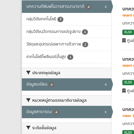
บทความตีพิมพ์ในวารสารนานาชาติ
x
4
บทควา
recent 
กลุ่มวิจัยเทคโนโลยี
3
บทความ
กลุ่มวิจัยนวัตกรรมการแปรรูปยาง
1
XLSX
ศูนย
วัสดุและอุปกรณ์เฉพาะทางชีวภาพ
1
เทคโนโลยีโพลิเมอร์ขั้นสูง
1
บทควา
recent 
ประเภทชุดข้อมูล
บทความ
XLSX
ข้อมูลระเบียน
x
4
ศูนย
หมวดหมู่ตามธรรมาภิบาลข้อมูล
บทควา
ข้อมูลสาธารณะ
x
4
views
บทความ
ระดับชั้นข้อมูล
XLSX