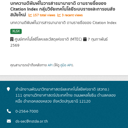
บทความตีพิมพ์ในวารสารนานาชาติ ตามรายชื่อของ
Citation Index กลุ่มวิจัยเทคโนโลยีระบบรางและการขนส่ง
สมัยใหม่
157 total views
3 recent views
บทความตีพิมพ์ในวารสารนานาชาติ ตามรายชื่อของ Citation Index
XLSX
ศูนย์เทคโนโลยีโลหะและวัสดุแห่งชาติ (MTEC)
7 กุมภาพันธ์
2569
คุณสามารถเข้าถึงคลังทาง
API
(ให้ดู
คู่มือ API
).
สำนักงานพัฒนาวิทยาศาสตร์และเทคโนโลยีแห่งชาติ (สวทช.)
111 อุทยานวิทยาศาสตร์ประเทศไทย ถนนพหลโยธิน ตำบลคลอง
หนึ่ง อำเภอคลองหลวง จังหวัดปทุมธานี 12120
0-2564-7000
ds-sec@nstda.or.th