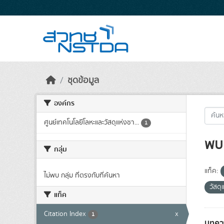
Skip to main content
ชุดข้อมูล
องค์กร
ศูนย์เทคโนโลยีโลหะและวัสดุแห่งชา...
1
พบ 
กลุ่ม
แท็ค:
ไม่พบ กลุ่ม ที่ตรงกับที่ค้นหา
วัสด
แท็ค
Citation Index
x
1
บทควา