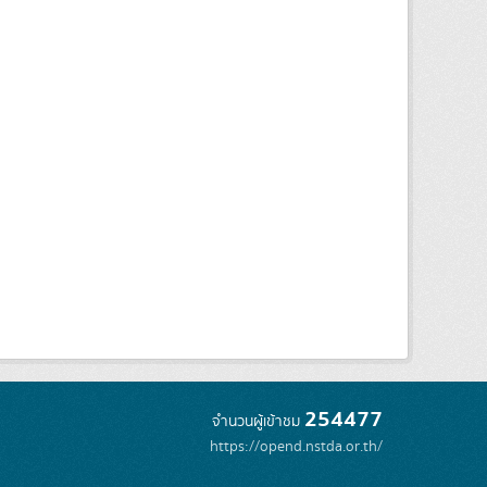
254477
จำนวนผู้เข้าชม
https://opend.nstda.or.th/