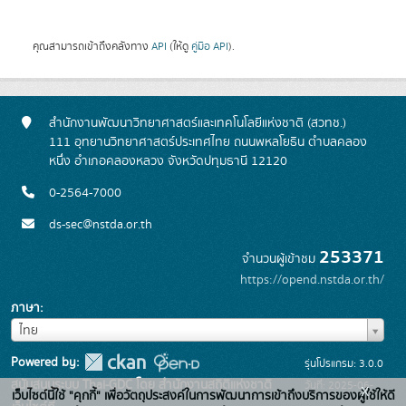
คุณสามารถเข้าถึงคลังทาง
API
(ให้ดู
คู่มือ API
).
สำนักงานพัฒนาวิทยาศาสตร์และเทคโนโลยีแห่งชาติ (สวทช.)
111 อุทยานวิทยาศาสตร์ประเทศไทย ถนนพหลโยธิน ตำบลคลอง
หนึ่ง อำเภอคลองหลวง จังหวัดปทุมธานี 12120
0-2564-7000
ds-sec@nstda.or.th
253371
จำนวนผู้เข้าชม
https://opend.nstda.or.th/
ภาษา
ภาษา
ไทย
Powered by:
รุ่นโปรแกรม: 3.0.0
สนับสนุนระบบ Thai-GDC โดย สำนักงานสถิติแห่งชาติ
วันที่: 2025-06-
x
เว็บไซต์นี้ใช้ "คุกกี้" เพื่อวัตถุประสงค์ในการพัฒนาการเข้าถึงบริการของผู้ใช้ให้ดี