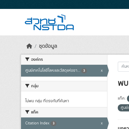
Skip to main content
ชุดข้อมูล
องค์กร
ศูนย์เทคโนโลยีโลหะและวัสดุแห่งชา...
x
3
พบ 
กลุ่ม
แท็ค:
ไม่พบ กลุ่ม ที่ตรงกับที่ค้นหา
ศูนย์
แท็ค
Citation Index
x
3
บทควา