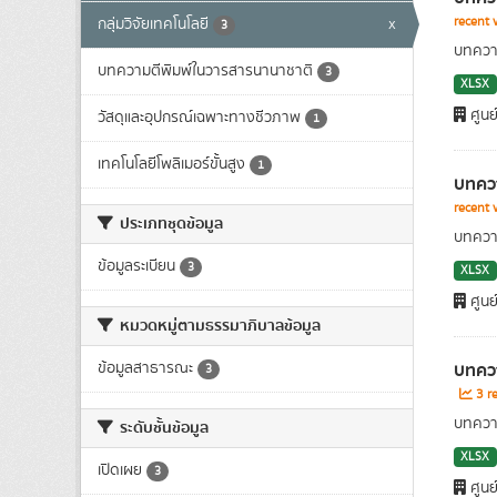
recent 
กลุ่มวิจัยเทคโนโลยี
x
3
บทความ
บทความตีพิมพ์ในวารสารนานาชาติ
3
XLSX
ศูนย
วัสดุและอุปกรณ์เฉพาะทางชีวภาพ
1
เทคโนโลยีโพลิเมอร์ขั้นสูง
1
บทควา
recent 
ประเภทชุดข้อมูล
บทความ
ข้อมูลระเบียน
3
XLSX
ศูนย
หมวดหมู่ตามธรรมาภิบาลข้อมูล
บทควา
ข้อมูลสาธารณะ
3
3 re
บทความ
ระดับชั้นข้อมูล
XLSX
เปิดเผย
3
ศูนย