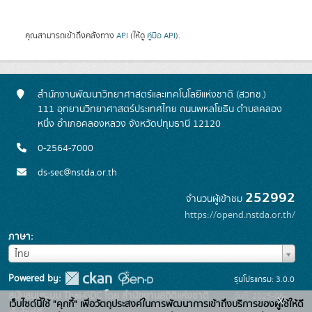
คุณสามารถเข้าถึงคลังทาง
API
(ให้ดู
คู่มือ API
).
สำนักงานพัฒนาวิทยาศาสตร์และเทคโนโลยีแห่งชาติ (สวทช.)
111 อุทยานวิทยาศาสตร์ประเทศไทย ถนนพหลโยธิน ตำบลคลอง
หนึ่ง อำเภอคลองหลวง จังหวัดปทุมธานี 12120
0-2564-7000
ds-sec@nstda.or.th
252992
จำนวนผู้เข้าชม
https://opend.nstda.or.th/
ภาษา
ภาษา
ไทย
Powered by:
รุ่นโปรแกรม: 3.0.0
สนับสนุนระบบ Thai-GDC โดย สำนักงานสถิติแห่งชาติ
วันที่: 2025-06-
x
เว็บไซต์นี้ใช้ "คุกกี้" เพื่อวัตถุประสงค์ในการพัฒนาการเข้าถึงบริการของผู้ใช้ให้ดี