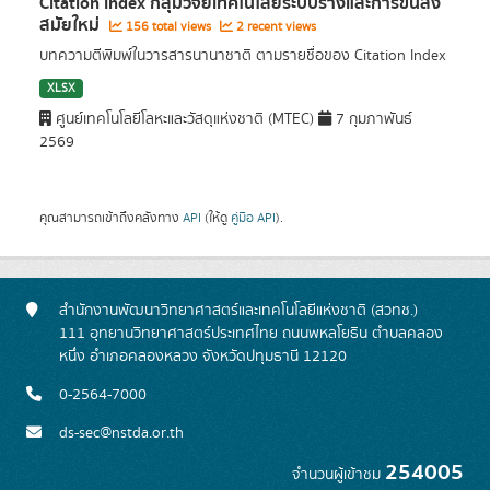
Citation Index กลุ่มวิจัยเทคโนโลยีระบบรางและการขนส่ง
สมัยใหม่
156 total views
2 recent views
บทความตีพิมพ์ในวารสารนานาชาติ ตามรายชื่อของ Citation Index
XLSX
ศูนย์เทคโนโลยีโลหะและวัสดุแห่งชาติ (MTEC)
7 กุมภาพันธ์
2569
คุณสามารถเข้าถึงคลังทาง
API
(ให้ดู
คู่มือ API
).
สำนักงานพัฒนาวิทยาศาสตร์และเทคโนโลยีแห่งชาติ (สวทช.)
111 อุทยานวิทยาศาสตร์ประเทศไทย ถนนพหลโยธิน ตำบลคลอง
หนึ่ง อำเภอคลองหลวง จังหวัดปทุมธานี 12120
0-2564-7000
ds-sec@nstda.or.th
254005
จำนวนผู้เข้าชม