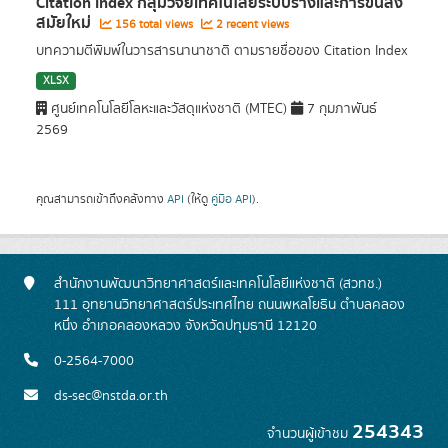
Citation Index กลุ่มวิจัยเทคโนโลยีระบบรางและการขนส่ง
สมัยใหม่
156 total views
2 recent views
บทความตีพิมพ์ในวารสารนานาชาติ ตามรายชื่อของ Citation Index
XLSX
ศูนย์เทคโนโลยีโลหะและวัสดุแห่งชาติ (MTEC)
7 กุมภาพันธ์
2569
คุณสามารถเข้าถึงคลังทาง
API
(ให้ดู
คู่มือ API
).
สำนักงานพัฒนาวิทยาศาสตร์และเทคโนโลยีแห่งชาติ (สวทช.)
111 อุทยานวิทยาศาสตร์ประเทศไทย ถนนพหลโยธิน ตำบลคลอง
หนึ่ง อำเภอคลองหลวง จังหวัดปทุมธานี 12120
0-2564-7000
ds-sec@nstda.or.th
254343
จำนวนผู้เข้าชม