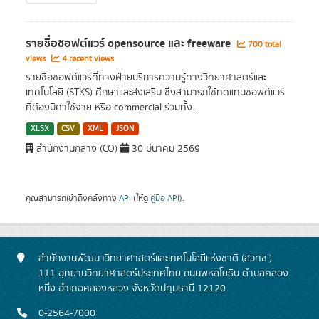
รายชื่อซอฟต์แวร์ opensource และ freeware
700 total
views
4 recent views
รายชื่อซอฟต์แวร์ที่ทางฝ่ายบริการความรู้ทางวิทยาศาสตร์และ
เทคโนโลยี (STKS) ศึกษาและส่งเสริม ซึ่งสามารถใช้ทดแทนซอฟต์แวร์
ที่ต้องมีค่าใช้จ่าย หรือ commercial ร่วมทั้ง...
XLSX
CSV
XML
JSON
สำนักงานกลาง (CO)
30 มีนาคม 2569
คุณสามารถเข้าถึงคลังทาง
API
(ให้ดู
คู่มือ API
).
สำนักงานพัฒนาวิทยาศาสตร์และเทคโนโลยีแห่งชาติ (สวทช.)
111 อุทยานวิทยาศาสตร์ประเทศไทย ถนนพหลโยธิน ตำบลคลอง
หนึ่ง อำเภอคลองหลวง จังหวัดปทุมธานี 12120
0-2564-7000