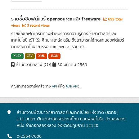
รายชื่อซอฟต์แวร์ opensource และ freeware
699 total
views
3 recent views
รายชื่อซอฟต์แวร์ที่ทางฝ่ายบริการความรู้ทางวิทยาศาสตร์และ
เทคโนโลยี (STKS) ศึกษาและส่งเสริม ซึ่งสามารถใช้ทดแทนซอฟต์แวร์
ที่ต้องมีค่าใช้จ่าย หรือ commercial ร่วมทั้ง...
XLSX
CSV
XML
JSON
สำนักงานกลาง (CO)
30 มีนาคม 2569
คุณสามารถเข้าถึงคลังทาง
API
(ให้ดู
คู่มือ API
).
สำนักงานพัฒนาวิทยาศาสตร์และเทคโนโลยีแห่งชาติ (สวทช.)
111 อุทยานวิทยาศาสตร์ประเทศไทย ถนนพหลโยธิน ตำบลคลอง
หนึ่ง อำเภอคลองหลวง จังหวัดปทุมธานี 12120
0-2564-7000