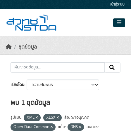
Skip to main content
เข้าสู่ระบบ
ชุดข้อมูล
เรียงโดย
พบ 1 ชุดข้อมูล
รูปแบบ:
XML
XLSX
สัญญาอนุญาต:
Open Data Common
แท็ค:
DNS
องค์กร: