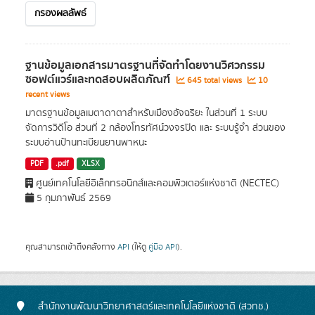
กรองผลลัพธ์
ฐานข้อมูลเอกสารมาตรฐานที่จัดทำโดยงานวิศวกรรม
ซอฟต์แวร์และทดสอบผลิตภัณฑ์
645 total views
10
recent views
มาตรฐานข้อมูลเมตาดาตาสำหรับเมืองอัจฉริยะ ในส่วนที่ 1 ระบบ
จัดการวิดีโอ ส่วนที่ 2 กล้องโทรทัศน์วงจรปิด และ ระบบรู้จำ ส่วนของ
ระบบอ่านป้านทะเบียนยานพาหนะ
PDF
.pdf
XLSX
ศูนย์เทคโนโลยีอิเล็กทรอนิกส์และคอมพิวเตอร์แห่งชาติ (NECTEC)
5 กุมภาพันธ์ 2569
คุณสามารถเข้าถึงคลังทาง
API
(ให้ดู
คู่มือ API
).
สำนักงานพัฒนาวิทยาศาสตร์และเทคโนโลยีแห่งชาติ (สวทช.)