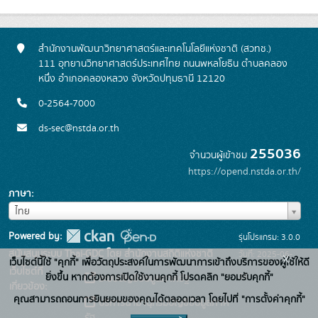
สำนักงานพัฒนาวิทยาศาสตร์และเทคโนโลยีแห่งชาติ (สวทช.)
111 อุทยานวิทยาศาสตร์ประเทศไทย ถนนพหลโยธิน ตำบลคลอง
หนึ่ง อำเภอคลองหลวง จังหวัดปทุมธานี 12120
0-2564-7000
ds-sec@nstda.or.th
255036
จำนวนผู้เข้าชม
https://opend.nstda.or.th/
ภาษา
ภาษา
ไทย
Powered by:
รุ่นโปรแกรม: 3.0.0
สนับสนุนระบบ Thai-GDC โดย สำนักงานสถิติแห่งชาติ
วันที่: 2025-06-
x
เว็บไซต์นี้ใช้ "คุกกี้" เพื่อวัตถุประสงค์ในการพัฒนาการเข้าถึงบริการของผู้ใช้ให้ดี
เว็บไซต์ที่
26
ยิ่งขึ้น หากต้องการเปิดใช้งานคุกกี้ โปรดคลิก "ยอมรับคุกกี้"
ระบบบัญชีข้อมูลภาครัฐ
เกี่ยวข้อง:
คุณสามารถถอนการยินยอมของคุณได้ตลอดเวลา โดยไปที่ "การตั้งค่าคุกกี้"
บริการนามานุกรมบัญชีข้อมูลภาค
รัฐ