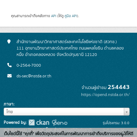
คุณสามารถเข้าถึงคลังทาง
API
(ให้ดู
คู่มือ API
).
สำนักงานพัฒนาวิทยาศาสตร์และเทคโนโลยีแห่งชาติ (สวทช.)
111 อุทยานวิทยาศาสตร์ประเทศไทย ถนนพหลโยธิน ตำบลคลอง
หนึ่ง อำเภอคลองหลวง จังหวัดปทุมธานี 12120
0-2564-7000
ds-sec@nstda.or.th
254443
จำนวนผู้เข้าชม
https://opend.nstda.or.th/
ภาษา
ภาษา
ไทย
Powered by:
รุ่นโปรแกรม: 3.0.0
สนับสนุนระบบ Thai-GDC โดย สำนักงานสถิติแห่งชาติ
วันที่: 2025-06-
x
เว็บไซต์นี้ใช้ "คุกกี้" เพื่อวัตถุประสงค์ในการพัฒนาการเข้าถึงบริการของผู้ใช้ให้ดี