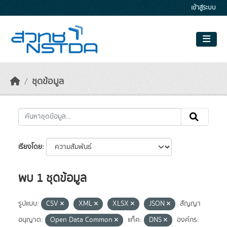
Skip to main content
เข้าสู่ระบบ
ชุดข้อมูล
เรียงโดย
พบ 1 ชุดข้อมูล
รูปแบบ:
CSV
XML
XLSX
JSON
สัญญา
อนุญาต:
Open Data Common
แท็ค:
DNS
องค์กร: