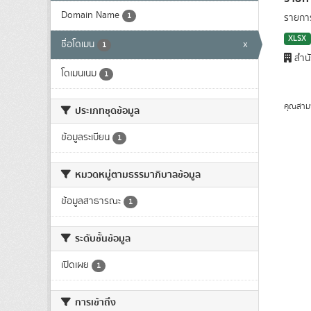
Domain Name
1
รายการ
XLSX
ชื่อโดเมน
x
1
สำน
โดเมนเนม
1
คุณสาม
ประเภทชุดข้อมูล
ข้อมูลระเบียน
1
หมวดหมู่ตามธรรมาภิบาลข้อมูล
ข้อมูลสาธารณะ
1
ระดับชั้นข้อมูล
เปิดเผย
1
การเข้าถึง