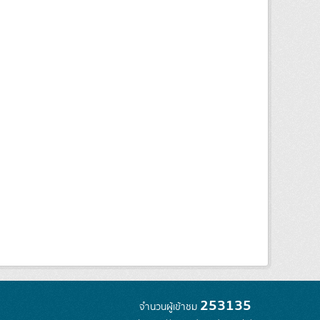
253135
จำนวนผู้เข้าชม