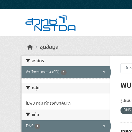
Skip to main content
ชุดข้อมูล
องค์กร
สำนักงานกลาง (CO)
x
1
พบ 
กลุ่ม
รูปแบบ
ไม่พบ กลุ่ม ที่ตรงกับที่ค้นหา
DNS
แท็ค
DNS
x
1
รายกา