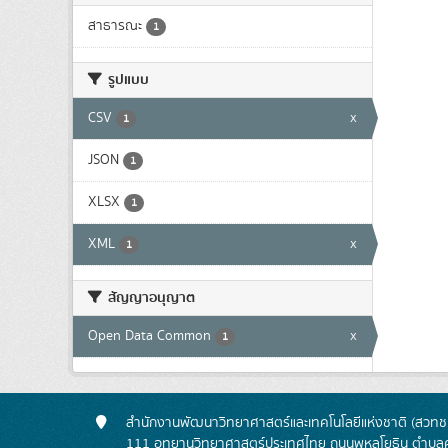
สาธารณะ
1
รูปแบบ
CSV
x
1
JSON
1
XLSX
1
XML
x
1
สัญญาอนุญาต
Open Data Common
x
1
สำนักงานพัฒนาวิทยาศาสตร์และเทคโนโลยีแห่งชาติ (สวทช.
111 อุทยานวิทยาศาสตร์ประเทศไทย ถนนพหลโยธิน ตำบลค