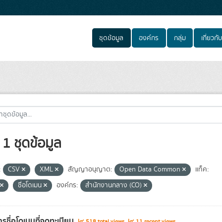
ชุดข้อมูล
องค์กร
กลุ่ม
เกี่ยวกับ
1 ชุดข้อมูล
:
CSV
XML
สัญญาอนุญาต:
Open Data Common
แท็ค:
ชื่อโดเมน
องค์กร:
สำนักงานกลาง (CO)
รชื่อโดเมนที่จดทะเบียน
518 total views
11 recent views