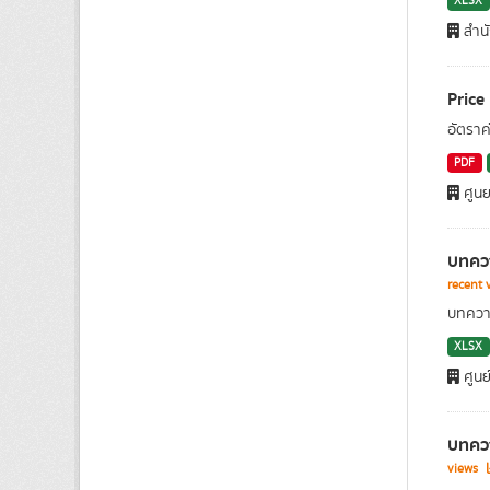
XLSX
สำน
Price
อัตราค
PDF
ศูนย
บทควา
recent 
บทความ
XLSX
ศูนย
บทควา
views