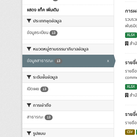
แสดง แท็ค เพิ่มเติม
การผล
รวบรวม
ประเภทชุดข้อมูล
พันธมิต
ข้อมูลระเบียน
13
XLSX
สำน
หมวดหมู่ตามธรรมาภิบาลข้อมูล
ข้อมูลสาธารณะ
x
13
รายชื
รายชื่
ระดับชั้นข้อมูล
commerc
XLSX
เปิดเผย
13
สำน
การเข้าถึง
รายชื
สาธารณะ
13
รายชื่อ
CSV
รูปแบบ