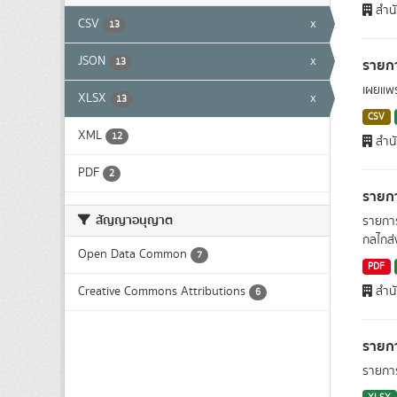
สำน
CSV
x
13
JSON
x
รายกา
13
เผยแพร
XLSX
x
13
CSV
XML
12
สำน
PDF
2
รายกา
สัญญาอนุญาต
รายการ
กลไกส่
Open Data Common
7
PDF
Creative Commons Attributions
สำน
6
รายกา
รายการ