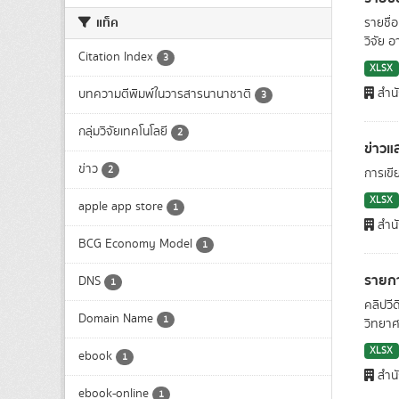
แท็ค
รายชื่
วิจัย อ
Citation Index
3
XLSX
สำน
บทความตีพิมพ์ในวารสารนานาชาติ
3
กลุ่มวิจัยเทคโนโลยี
2
ข่าวแ
ข่าว
2
การเขี
XLSX
apple app store
1
สำน
BCG Economy Model
1
รายกา
DNS
1
คลิปวี
Domain Name
1
วิทยาศา
XLSX
ebook
1
สำน
ebook-online
1