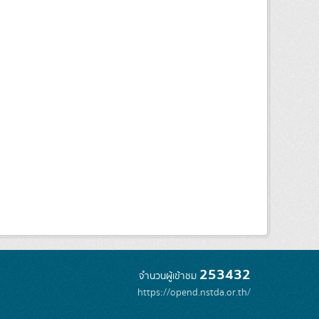
253432
จำนวนผู้เข้าชม
https://opend.nstda.or.th/