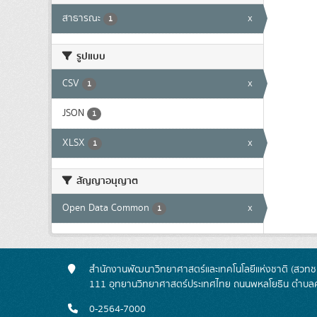
สาธารณะ
x
1
รูปแบบ
CSV
x
1
JSON
1
XLSX
x
1
สัญญาอนุญาต
Open Data Common
x
1
สำนักงานพัฒนาวิทยาศาสตร์และเทคโนโลยีแห่งชาติ (สวทช.
111 อุทยานวิทยาศาสตร์ประเทศไทย ถนนพหลโยธิน ตำบลค
0-2564-7000