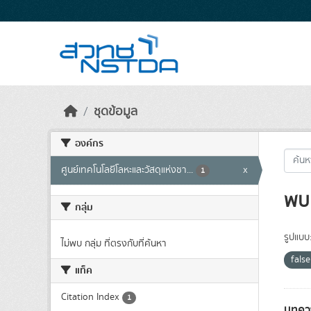
Skip to main content
ชุดข้อมูล
องค์กร
ศูนย์เทคโนโลยีโลหะและวัสดุแห่งชา...
x
1
พบ 
กลุ่ม
รูปแบบ
ไม่พบ กลุ่ม ที่ตรงกับที่ค้นหา
fals
แท็ค
Citation Index
1
บทควา