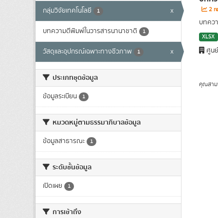
2 re
กลุ่มวิจัยเทคโนโลยี
x
1
บทความ
บทความตีพิมพ์ในวารสารนานาชาติ
1
XLSX
ศูนย
วัสดุและอุปกรณ์เฉพาะทางชีวภาพ
x
1
ประเภทชุดข้อมูล
คุณสาม
ข้อมูลระเบียน
1
หมวดหมู่ตามธรรมาภิบาลข้อมูล
ข้อมูลสาธารณะ
1
ระดับชั้นข้อมูล
เปิดเผย
1
การเข้าถึง