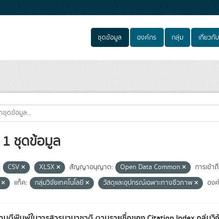
ชุดข้อมูล
องค์กร
กลุ่ม
เกี่ยวกับ
1 ชุดข้อมูล
:
CSV
XLSX
สัญญาอนุญาต:
Open Data Common
การเข้าถึ
e
แท็ค:
กลุ่มวิจัยเทคโนโลยี
วัสดุและอุปกรณ์เฉพาะทางชีวภาพ
องค
มตีพิมพ์ในวารสารนานาชาติ ตามรายชื่อของ Citation Index กลุ่มวิ