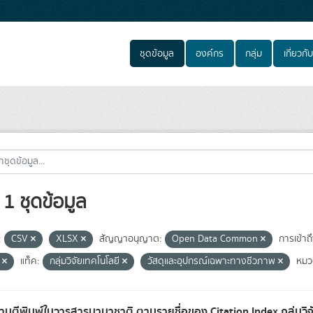
ชุดข้อมูล
องค์กร
กลุ่ม
เกี่ยวกับ
1 ชุดข้อมูล
:
CSV
XLSX
สัญญาอนุญาต:
Open Data Common
การเข้าถึ
e
แท็ค:
กลุ่มวิจัยเทคโนโลยี
วัสดุและอุปกรณ์เฉพาะทางชีวภาพ
หมว
มตีพิมพ์ในวารสารนานาชาติ ตามรายชื่อของ Citation Index กลุ่มวิ