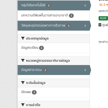
2 re
กลุ่มวิจัยเทคโนโลยี
x
1
บทความ
บทความตีพิมพ์ในวารสารนานาชาติ
1
XLSX
ศูนย
วัสดุและอุปกรณ์เฉพาะทางชีวภาพ
x
1
ประเภทชุดข้อมูล
คุณสาม
ข้อมูลระเบียน
1
หมวดหมู่ตามธรรมาภิบาลข้อมูล
ข้อมูลสาธารณะ
x
1
ระดับชั้นข้อมูล
เปิดเผย
1
การเข้าถึง