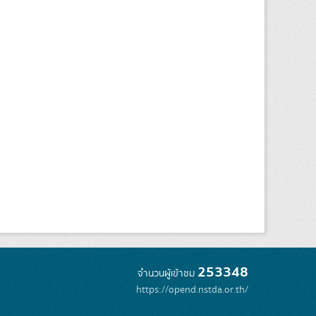
253348
จำนวนผู้เข้าชม
https://opend.nstda.or.th/