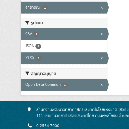
สาธารณะ
x
1
รูปแบบ
CSV
x
1
JSON
1
XLSX
x
1
สัญญาอนุญาต
Open Data Common
x
1
สำนักงานพัฒนาวิทยาศาสตร์และเทคโนโลยีแห่งชาติ (สวทช.
111 อุทยานวิทยาศาสตร์ประเทศไทย ถนนพหลโยธิน ตำบลค
0-2564-7000