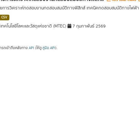
ยการวิเคราะห์ทดสอบงานทดสอบสมบัติทางฟิสิกส์ เทคนิคทดสอบสมบัติทางไฟฟ้า
CSV
์เทคโนโลยีโลหะและวัสดุแห่งชาติ (MTEC)
7 กุมภาพันธ์ 2569
ารถเข้าถึงคลังทาง
API
(ให้ดู
คู่มือ API
).