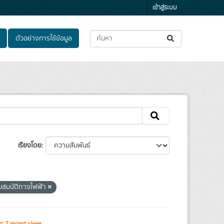
เข้าสู่ระบบ
ตัวอย่างการใช้ข้อมูล
เรียงโดย
สมบัติทางไฟฟ้า
7 recent views