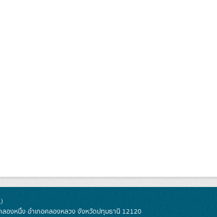
)
ลองหนึ่ง อำเภอคลองหลวง จังหวัดปทุมธานี 12120