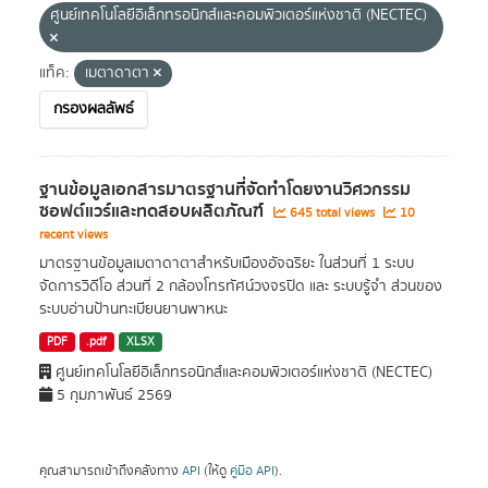
ศูนย์เทคโนโลยีอิเล็กทรอนิกส์และคอมพิวเตอร์แห่งชาติ (NECTEC)
แท็ค:
เมตาดาตา
กรองผลลัพธ์
ฐานข้อมูลเอกสารมาตรฐานที่จัดทำโดยงานวิศวกรรม
ซอฟต์แวร์และทดสอบผลิตภัณฑ์
645 total views
10
recent views
มาตรฐานข้อมูลเมตาดาตาสำหรับเมืองอัจฉริยะ ในส่วนที่ 1 ระบบ
จัดการวิดีโอ ส่วนที่ 2 กล้องโทรทัศน์วงจรปิด และ ระบบรู้จำ ส่วนของ
ระบบอ่านป้านทะเบียนยานพาหนะ
PDF
.pdf
XLSX
ศูนย์เทคโนโลยีอิเล็กทรอนิกส์และคอมพิวเตอร์แห่งชาติ (NECTEC)
5 กุมภาพันธ์ 2569
คุณสามารถเข้าถึงคลังทาง
API
(ให้ดู
คู่มือ API
).