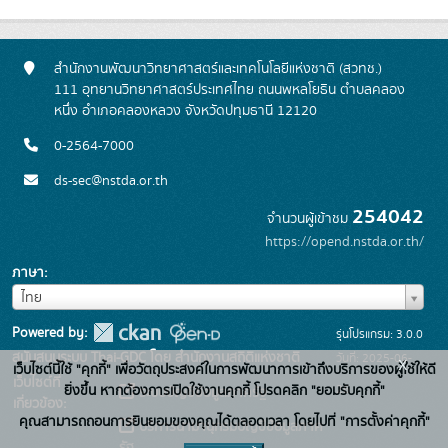
สำนักงานพัฒนาวิทยาศาสตร์และเทคโนโลยีแห่งชาติ (สวทช.)
111 อุทยานวิทยาศาสตร์ประเทศไทย ถนนพหลโยธิน ตำบลคลอง
หนึ่ง อำเภอคลองหลวง จังหวัดปทุมธานี 12120
0-2564-7000
ds-sec@nstda.or.th
254042
จำนวนผู้เข้าชม
https://opend.nstda.or.th/
ภาษา
ภาษา
ไทย
Powered by:
รุ่นโปรแกรม: 3.0.0
สนับสนุนระบบ Thai-GDC โดย สำนักงานสถิติแห่งชาติ
วันที่: 2025-06-
x
เว็บไซต์นี้ใช้ "คุกกี้" เพื่อวัตถุประสงค์ในการพัฒนาการเข้าถึงบริการของผู้ใช้ให้ดี
เว็บไซต์ที่
26
ยิ่งขึ้น หากต้องการเปิดใช้งานคุกกี้ โปรดคลิก "ยอมรับคุกกี้"
ระบบบัญชีข้อมูลภาครัฐ
เกี่ยวข้อง:
คุณสามารถถอนการยินยอมของคุณได้ตลอดเวลา โดยไปที่ "การตั้งค่าคุกกี้"
บริการนามานุกรมบัญชีข้อมูลภาค
รัฐ