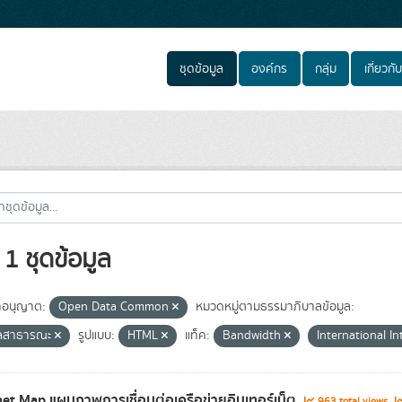
ชุดข้อมูล
องค์กร
กลุ่ม
เกี่ยวกับ
1 ชุดข้อมูล
อนุญาต:
Open Data Common
หมวดหมู่ตามธรรมาภิบาลข้อมูล:
ูลสาธารณะ
รูปแบบ:
HTML
แท็ค:
Bandwidth
International I
net Map แผนภาพการเชื่อมต่อเครือข่ายอินเทอร์เน็ต
963 total views