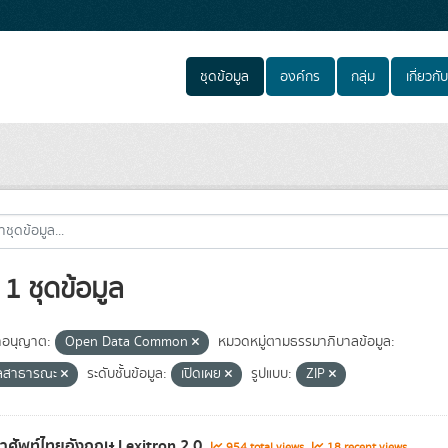
ชุดข้อมูล
องค์กร
กลุ่ม
เกี่ยวกับ
1 ชุดข้อมูล
อนุญาต:
Open Data Common
หมวดหมู่ตามธรรมาภิบาลข้อมูล:
ูลสาธารณะ
ระดับชั้นข้อมูล:
เปิดเผย
รูปแบบ:
ZIP
ำศัพท์ไทยอังกฤษ Lexitron 2.0
954 total views
18 recent views