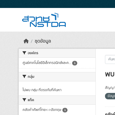
Skip to main content
ชุดข้อมูล
องค์กร
ศูนย์เทคโนโลยีอิเล็กทรอนิกส์และค...
1
พบ 
กลุ่ม
สัญญา
ไม่พบ กลุ่ม ที่ตรงกับที่ค้นหา
ข้อม
แท็ค
คลังคำศัพท์ไทย<->อังกฤษ
1
คลังค