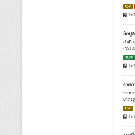
CSV
สำน
ข้อมูล
ทำเนีย
(NSTDA
XLSX
สำน
รายกา
รายการ
มาตรฐ
CSV
สำน