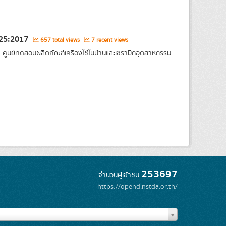
025:2017
657 total views
7 recent views
ศูนย์ทดสอบผลิตภัณฑ์เครื่องใช้ในบ้านและเซรามิกอุตสาหกรรม
253697
จำนวนผู้เข้าชม
https://opend.nstda.or.th/