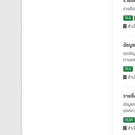
รายชื
รายชื่
XLS
สำน
ข้อมูลพ
ชุดข้อม
ตามเกณ
XLS
สำน
รายชื
ข้อมูล
องค์คว
XLSX
สำน