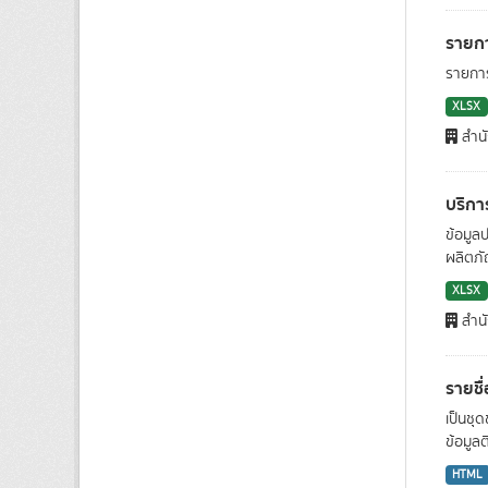
รายกา
รายการ
XLSX
สำน
บริก
ข้อมู
ผลิตภัณ
XLSX
สำน
รายชื
เป็นชุ
ข้อมูลต
HTML