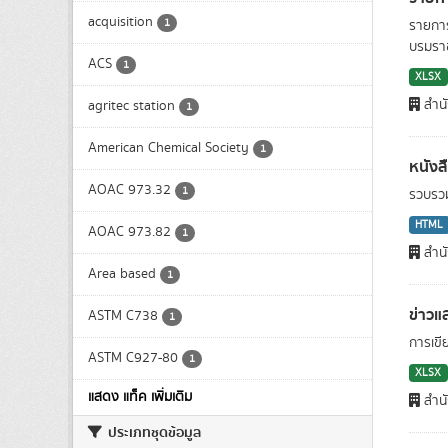
acquisition
1
รายกา
บรมราช
ACS
1
XLSX
สำน
agritec station
1
American Chemical Society
1
หนังส
AOAC 973.32
1
รวบรวม
HTML
AOAC 973.82
1
สำน
Area based
1
ข่าวแ
ASTM C738
1
การเขี
ASTM C927-80
1
XLSX
แสดง แท็ค เพิ่มเติม
สำน
ประเภทชุดข้อมูล