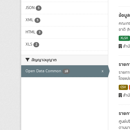
JSON
5
ข้อมู
XML
5
คณะกรร
ชาติ (
HTML
3
XLSX
XLS
2
สำน
สัญญาอนุญาต
รายกา
Open Data Common
x
18
รายการ
โดยแบ่
CSV
สำน
รายกา
ศูนย์บ
ตามมาต