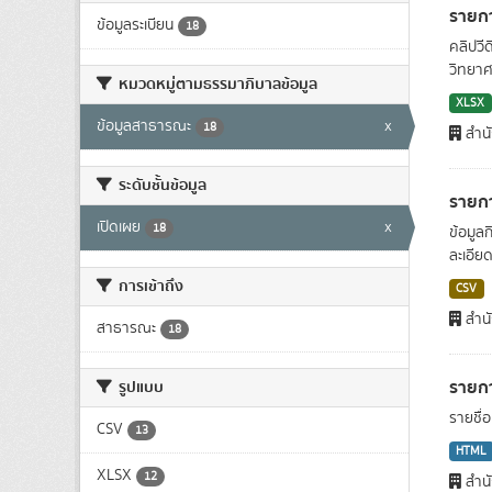
รายกา
ข้อมูลระเบียน
18
คลิปวี
วิทยาศา
หมวดหมู่ตามธรรมาภิบาลข้อมูล
XLSX
ข้อมูลสาธารณะ
x
18
สำน
ระดับชั้นข้อมูล
รายกา
เปิดเผย
x
18
ข้อมูล
ละเอีย
การเข้าถึง
CSV
สำน
สาธารณะ
18
รายก
รูปแบบ
รายชื่
CSV
13
HTML
XLSX
12
สำน