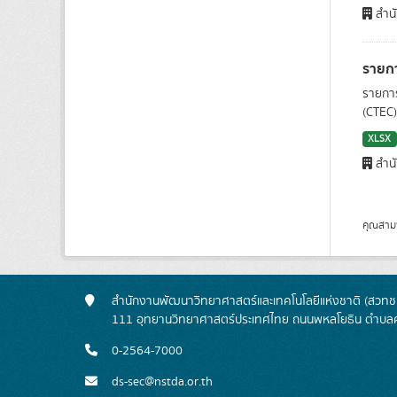
สำน
รายกา
รายการ
(CTEC).
XLSX
สำน
คุณสาม
สำนักงานพัฒนาวิทยาศาสตร์และเทคโนโลยีแห่งชาติ (สวทช.
111 อุทยานวิทยาศาสตร์ประเทศไทย ถนนพหลโยธิน ตำบลค
0-2564-7000
ds-sec@nstda.or.th