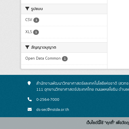
รูปแบบ
CSV
1
XLS
1
สัญญาอนุญาต
Open Data Common
1
สำนักงานพัฒนาวิทยาศาสตร์และเทคโนโลยีแห่งชาติ (สวทช.
111 อุทยานวิทยาศาสตร์ประเทศไทย ถนนพหลโยธิน ตำบลค
0-2564-7000
ds-sec@nstda.or.th
เว็บไซต์นี้ใช้ "คุกกี้" เพื