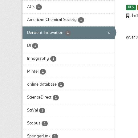
ACS
1
XLS
สำน
American Chemical Society
1
Derwent Innovation
x
1
คุณสาม
DI
1
Innography
1
Mintel
1
online database
1
ScienceDirect
1
SciVal
1
Scopus
1
SpringerLink
1