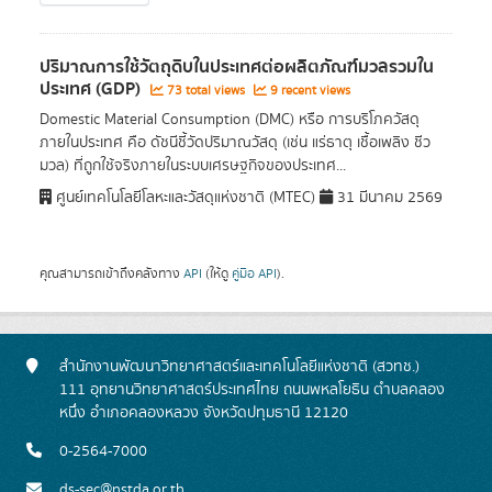
ปริมาณการใช้วัตถุดิบในประเทศต่อผลิตภัณฑ์มวลรวมใน
ประเทศ (GDP)
73 total views
9 recent views
Domestic Material Consumption (DMC) หรือ การบริโภควัสดุ
ภายในประเทศ คือ ดัชนีชี้วัดปริมาณวัสดุ (เช่น แร่ธาตุ เชื้อเพลิง ชีว
มวล) ที่ถูกใช้จริงภายในระบบเศรษฐกิจของประเทศ...
ศูนย์เทคโนโลยีโลหะและวัสดุแห่งชาติ (MTEC)
31 มีนาคม 2569
คุณสามารถเข้าถึงคลังทาง
API
(ให้ดู
คู่มือ API
).
สำนักงานพัฒนาวิทยาศาสตร์และเทคโนโลยีแห่งชาติ (สวทช.)
111 อุทยานวิทยาศาสตร์ประเทศไทย ถนนพหลโยธิน ตำบลคลอง
หนึ่ง อำเภอคลองหลวง จังหวัดปทุมธานี 12120
0-2564-7000
ds-sec@nstda.or.th