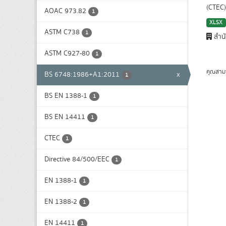
(CTEC).
AOAC 973.82
1
XLSX
ASTM C738
1
สำน
ASTM C927-80
1
คุณสาม
BS 6748:1986+A1:2011
x
1
BS EN 1388-1
1
BS EN 14411
1
CTEC
1
Directive 84/500/EEC
1
EN 1388-1
1
EN 1388-2
1
EN 14411
1