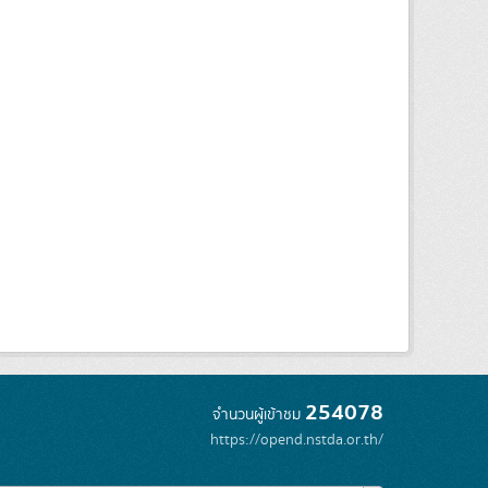
254078
จำนวนผู้เข้าชม
https://opend.nstda.or.th/