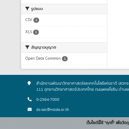
รูปแบบ
CSV
1
XLS
1
สัญญาอนุญาต
Open Data Common
1
สำนักงานพัฒนาวิทยาศาสตร์และเทคโนโลยีแห่งชาติ (สวทช.
111 อุทยานวิทยาศาสตร์ประเทศไทย ถนนพหลโยธิน ตำบลค
0-2564-7000
ds-sec@nstda.or.th
เว็บไซต์นี้ใช้ "คุกกี้" เพื