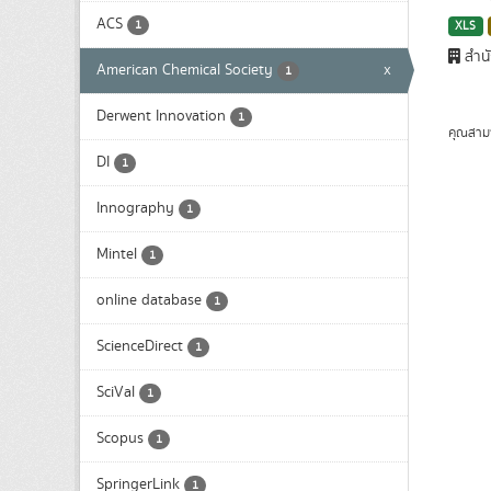
ACS
1
XLS
สำน
American Chemical Society
x
1
Derwent Innovation
1
คุณสาม
DI
1
Innography
1
Mintel
1
online database
1
ScienceDirect
1
SciVal
1
Scopus
1
SpringerLink
1