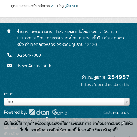
คุณสามารถเข้าถึงคลังทาง
API
(ให้ดู
คู่มือ API
).
สำนักงานพัฒนาวิทยาศาสตร์และเทคโนโลยีแห่งชาติ (สวทช.)
111 อุทยานวิทยาศาสตร์ประเทศไทย ถนนพหลโยธิน ตำบลคลอง
หนึ่ง อำเภอคลองหลวง จังหวัดปทุมธานี 12120
0-2564-7000
ds-sec@nstda.or.th
254957
จำนวนผู้เข้าชม
https://opend.nstda.or.th/
ภาษา
ภาษา
ไทย
Powered by:
รุ่นโปรแกรม: 3.0.0
สนับสนุนระบบ Thai-GDC โดย สำนักงานสถิติแห่งชาติ
วันที่: 2025-06-
x
เว็บไซต์นี้ใช้ "คุกกี้" เพื่อวัตถุประสงค์ในการพัฒนาการเข้าถึงบริการของผู้ใช้ให้ดี
เว็บไซต์ที่
26
ยิ่งขึ้น หากต้องการเปิดใช้งานคุกกี้ โปรดคลิก "ยอมรับคุกกี้"
ระบบบัญชีข้อมูลภาครัฐ
เกี่ยวข้อง: