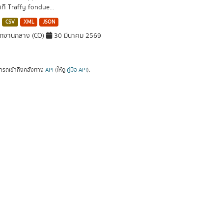
าทิ Traffy fondue...
CSV
XML
JSON
ักงานกลาง (CO)
30 มีนาคม 2569
ารถเข้าถึงคลังทาง
API
(ให้ดู
คู่มือ API
).