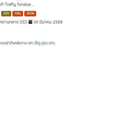
าทิ Traffy fondue...
CSV
XML
JSON
ักงานกลาง (CO)
30 มีนาคม 2569
ารถเข้าถึงคลังทาง
API
(ให้ดู
คู่มือ API
).