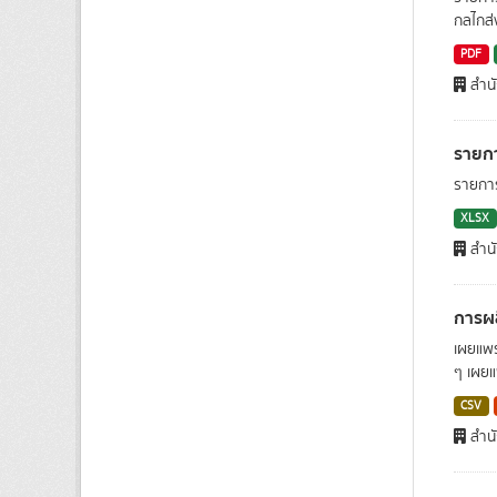
กลไกส่
PDF
สำน
รายกา
รายการ
XLSX
สำน
การผล
เผยแพร
ๆ เผยแพ
CSV
สำน