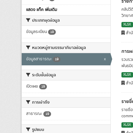
รายกา
คลิปวี
แสดง แท็ค เพิ่มเติม
วิทยาศา
ประเภทชุดข้อมูล
XLSX
ข้อมูลระเบียน
19
สำน
หมวดหมู่ตามธรรมาภิบาลข้อมูล
การผล
ข้อมูลสาธารณะ
x
รวบรวม
19
พันธมิต
ระดับชั้นข้อมูล
XLSX
สำน
เปิดเผย
19
รายชื
การเข้าถึง
รายชื่
สาธารณะ
19
commerc
XLSX
รูปแบบ