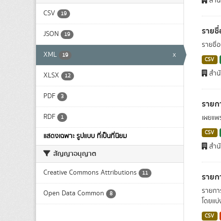
สำน
CSV
19
รายชื
JSON
19
รายชื่อ
XML
x
19
CSV
สำน
XLSX
12
PDF
3
รายกา
RDF
เผยแพร
1
CSV
แสดงเฉพาะ รูปแบบ ที่เป็นที่นิยม
สำน
สัญญาอนุญาต
Creative Commons Attributions
11
รายกา
รายการ
Open Data Common
8
โดยแบ่
CSV