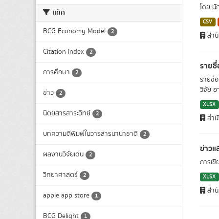
โดย นั
แท็ค
CSV
BCG Economy Model
2
สำน
Citation Index
2
รายชื
การศึกษา
2
รายชื่
วิจัย อ
ข่าว
2
XLSX
นิตยสารสาระวิทย์
2
สำน
บทความตีพิมพ์ในวารสารนานาชาติ
2
ข่าวแ
ผลงานวิจัยเด่น
2
การเขี
วิทยาศาสตร์
2
XLSX
สำน
apple app store
1
BCG Delight
1