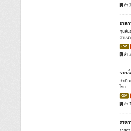
สำน
รายกา
ศูนย์บ
ตามมาต
CSV
สำน
รายชื
ดำเนิน
ไทย...
CSV
สำน
รายกา
รายการ