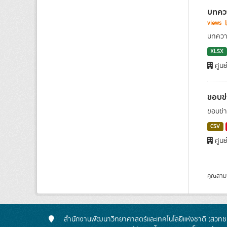
บทควา
views
บทความ
XLSX
ศูนย
ขอบข่
ขอบข่า
CSV
ศูนย
คุณสาม
สำนักงานพัฒนาวิทยาศาสตร์และเทคโนโลยีแห่งชาติ (สวทช.