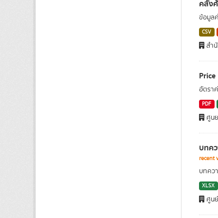
คลังศ
ข้อมู
CSV
สำน
Price
อัตราค
PDF
ศูนย
บทควา
recent 
บทความ
XLSX
ศูนย