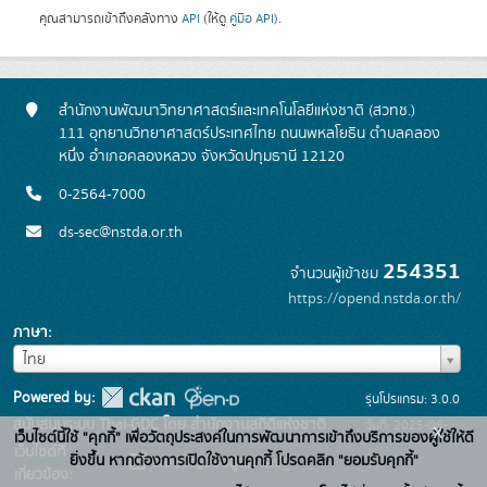
คุณสามารถเข้าถึงคลังทาง
API
(ให้ดู
คู่มือ API
).
สำนักงานพัฒนาวิทยาศาสตร์และเทคโนโลยีแห่งชาติ (สวทช.)
111 อุทยานวิทยาศาสตร์ประเทศไทย ถนนพหลโยธิน ตำบลคลอง
หนึ่ง อำเภอคลองหลวง จังหวัดปทุมธานี 12120
0-2564-7000
ds-sec@nstda.or.th
254351
จำนวนผู้เข้าชม
https://opend.nstda.or.th/
ภาษา
ภาษา
ไทย
Powered by:
รุ่นโปรแกรม: 3.0.0
สนับสนุนระบบ Thai-GDC โดย สำนักงานสถิติแห่งชาติ
วันที่: 2025-06-
x
เว็บไซต์นี้ใช้ "คุกกี้" เพื่อวัตถุประสงค์ในการพัฒนาการเข้าถึงบริการของผู้ใช้ให้ดี
เว็บไซต์ที่
26
ยิ่งขึ้น หากต้องการเปิดใช้งานคุกกี้ โปรดคลิก "ยอมรับคุกกี้"
ระบบบัญชีข้อมูลภาครัฐ
เกี่ยวข้อง: