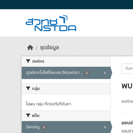
Skip to main content
ชุดข้อมูล
องค์กร
ศูนย์เทคโนโลยีโลหะและวัสดุแห่งชา...
x
1
พบ 
กลุ่ม
องค์กร
ไม่พบ กลุ่ม ที่ตรงกับที่ค้นหา
แท็ค
ขอบข่
Density
x
1
ขอบข่า