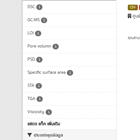
DSC
1
CSV
ศูนย
GC-MS
1
LOI
1
คุณสาม
Pore volumn
1
PSD
1
Specific surface area
1
STA
1
TGA
1
Viscosity
1
แสดง แท็ค เพิ่มเติม
ประเภทชุดข้อมูล