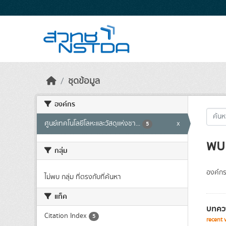
Skip to main content
ชุดข้อมูล
องค์กร
ศูนย์เทคโนโลยีโลหะและวัสดุแห่งชา...
x
5
พบ 
กลุ่ม
องค์กร
ไม่พบ กลุ่ม ที่ตรงกับที่ค้นหา
แท็ค
บทควา
Citation Index
5
recent 