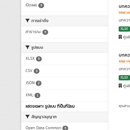
เปิดเผย
บทควา
5
total v
บทความ
การเข้าถึง
XLSX
สาธารณะ
5
ศูนย
รูปแบบ
บทควา
XLSX
5
total v
บทความ
CSV
3
XLSX
JSON
2
ศูนย
XML
1
คุณสาม
แสดงเฉพาะ รูปแบบ ที่เป็นที่นิยม
สัญญาอนุญาต
Open Data Common
5