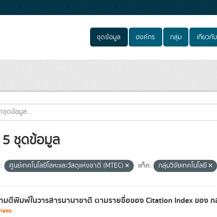
ชุดข้อมูล
องค์กร
กลุ่ม
เกี่ยวกับ
5 ชุดข้อมูล
:
ศูนย์เทคโนโลยีโลหะและวัสดุแห่งชาติ (MTEC)
แท็ค:
กลุ่มวิจัยเทคโนโลยี
มตีพิมพ์ในวารสารนานาชาติ ตามรายชื่อของ Citation Index ของ กลุ่ม
views