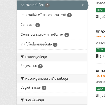
บทความ
กลุ่มวิจัยเทคโนโลยี
x
5
XLSX
บทความตีพิมพ์ในวารสารนานาชาติ
5
ศูนย
Corrosion
1
บทควา
วัสดุและอุปกรณ์เฉพาะทางชีวภาพ
1
recent 
บทความ
เทคโนโลยีโพลิเมอร์ขั้นสูง
1
XLSX
ศูนย
ประเภทชุดข้อมูล
ข้อมูลระเบียน
5
บทควา
3 re
หมวดหมู่ตามธรรมาภิบาลข้อมูล
บทความ
ข้อมูลสาธารณะ
5
XLSX
ศูนย
ระดับชั้นข้อมูล