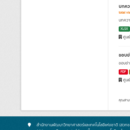
บทควา
total v
บทความ
XLSX
ศูนย
ขอบข่
ขอบข่า
PDF
ศูนย
คุณสาม
สำนักงานพัฒนาวิทยาศาสตร์และเทคโนโลยีแห่งชาติ (สวทช.