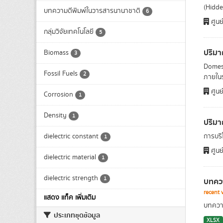
(Hidde
บทความตีพิมพ์ในวารสารนานาชาติ
6
ศูนย
กลุ่มวิจัยเทคโนโลยี
5
ปริมา
Biomass
3
Domest
Fossil Fuels
2
ภายในร
ศูนย
Corrosion
1
Density
1
ปริมา
dielectric constant
การบริโ
1
ศูนย
dielectric material
1
dielectric strength
1
บทควา
recent 
แสดง แท็ค เพิ่มเติม
บทความ
ประเภทชุดข้อมูล
XLSX