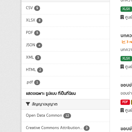
บทความ
CSV
9
XLSX
ศูนย
XLSX
8
PDF
5
บทควา
3 re
JSON
4
บทความ
XML
3
XLSX
ศูนย
HTML
2
.pdf
1
ขอบข่
ขอบข่า
แสดงเฉพาะ รูปแบบ ที่เป็นที่นิยม
PDF
สัญญาอนุญาต
ศูนย
Open Data Common
12
Creative Commons Attribution...
ขอบข่
3