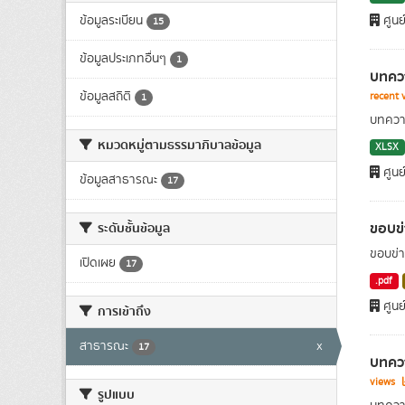
ข้อมูลระเบียน
ศูนย
15
ข้อมูลประเภทอื่นๆ
1
บทควา
ข้อมูลสถิติ
recent 
1
บทความ
หมวดหมู่ตามธรรมาภิบาลข้อมูล
XLSX
ศูนย
ข้อมูลสาธารณะ
17
ขอบข่
ระดับชั้นข้อมูล
ขอบข่า
เปิดเผย
17
.pdf
ศูนย
การเข้าถึง
สาธารณะ
x
17
บทควา
views
รูปแบบ