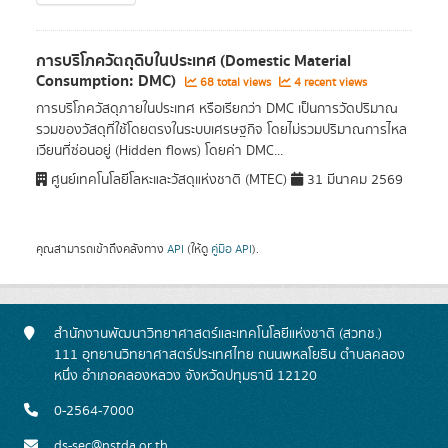
การบริโภควัตถุดิบในประเทศ (Domestic Material
Consumption: DMC)
68 total views
4 recent views
การบริโภควัสดุภายในประเทศ หรือเรียกว่า DMC เป็นการวัดปริมาณ
รวมของวัสดุที่ใช้โดยตรงในระบบเศรษฐกิจ โดยไม่รวมปริมาณการไหล
เวียนที่ซ่อนอยู่ (Hidden flows) โดยค่า DMC...
ศูนย์เทคโนโลยีโลหะและวัสดุแห่งชาติ (MTEC)
31 มีนาคม 2569
คุณสามารถเข้าถึงคลังทาง
API
(ให้ดู
คู่มือ API
).
สำนักงานพัฒนาวิทยาศาสตร์และเทคโนโลยีแห่งชาติ (สวทช.)
111 อุทยานวิทยาศาสตร์ประเทศไทย ถนนพหลโยธิน ตำบลคลอง
หนึ่ง อำเภอคลองหลวง จังหวัดปทุมธานี 12120
0-2564-7000
ds-sec@nstda.or.th