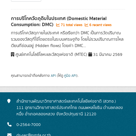
การบริโภควัตถุดิบในประเทศ (Domestic Material
Consumption: DMC)
71 total views
6 recent views
การบริโภควัสดุภายในประเทศ หรือเรียกว่า DMC เป็นการวัดปริมาณ
รวมของวัสดุที่ใช้โดยตรงในระบบเศรษฐกิจ โดยไม่รวมปริมาณการไหล
เวียนที่ซ่อนอยู่ (Hidden flows) โดยค่า DMC...
ศูนย์เทคโนโลยีโลหะและวัสดุแห่งชาติ (MTEC)
31 มีนาคม 2569
คุณสามารถเข้าถึงคลังทาง
API
(ให้ดู
คู่มือ API
).
สำนักงานพัฒนาวิทยาศาสตร์และเทคโนโลยีแห่งชาติ (สวทช.)
111 อุทยานวิทยาศาสตร์ประเทศไทย ถนนพหลโยธิน ตำบลคลอง
หนึ่ง อำเภอคลองหลวง จังหวัดปทุมธานี 12120
0-2564-7000
ds-sec@nstda.or.th