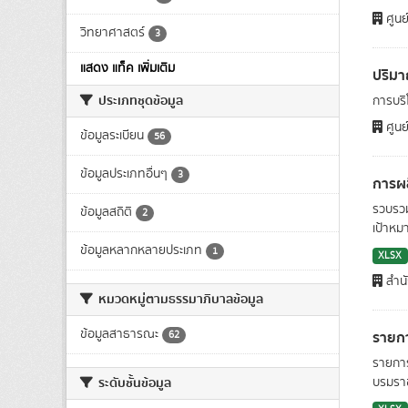
ศูนย
วิทยาศาสตร์
3
แสดง แท็ค เพิ่มเติม
ปริมา
ประเภทชุดข้อมูล
การบริโ
ศูนย
ข้อมูลระเบียน
56
ข้อมูลประเภทอื่นๆ
3
การผล
รวบรวม
ข้อมูลสถิติ
2
เป้าหม
ข้อมูลหลากหลายประเภท
1
XLSX
สำน
หมวดหมู่ตามธรรมาภิบาลข้อมูล
ข้อมูลสาธารณะ
รายกา
62
รายกา
ระดับชั้นข้อมูล
บรมราช