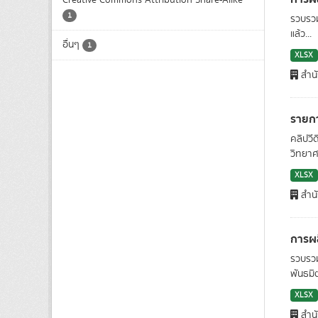
Creative Commons Attribution Share-Alike
1
รวบรวม
แล้ว...
อื่นๆ
1
XLSX
สำน
รายกา
คลิปวี
วิทยาศา
XLSX
สำน
การผล
รวบรวม
พันธมิต
XLSX
สำน