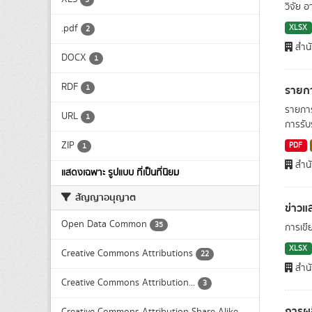
3
วิจัย อ
.pdf
XLSX
2
สำน
DOCX
1
RDF
รายกา
1
รายการ
URL
1
การรับร
ZIP
PDF
1
สำน
แสดงเฉพาะ รูปแบบ ที่เป็นที่นิยม
สัญญาอนุญาต
ข่าวแ
Open Data Common
35
การเขี
XLSX
Creative Commons Attributions
22
สำน
Creative Commons Attribution...
3
การผล