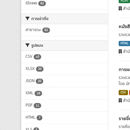
XLSX
เปิดเผย
62
สำน
การเข้าถึง
หนังส
สาธารณะ
62
รวบรวม
HTML
รูปแบบ
สำน
CSV
43
XLSX
การผล
35
รวบรวม
JSON
20
โดย นั
XML
CSV
19
สำน
PDF
11
HTML
รายชื
7
รายชื่
XLS