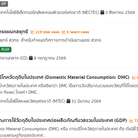
ZIP
์เทคโนโลยีอิเล็กทรอนิกส์และคอมพิวเตอร์แห่งชาติ (NECTEC)
3 สิงหาคม 2569
ารแผนกลยุทธ์
219 total views
6 recent views
ยุทธ์ สวทช. สำหรับกำหนดทิศทางการดำเนินงานของ สวทช.
XLSX
ักงานกลาง (CO)
8 กรกฎาคม 2569
ิโภควัตถุดิบในประเทศ (Domestic Material Consumption: DMC)
6
โภควัสดุภายในประเทศ หรือเรียกว่า DMC เป็นการวัดปริมาณรวมของวัสดุที่ใช้โดยต
n flows) โดยค่า DMC...
์เทคโนโลยีโลหะและวัสดุแห่งชาติ (MTEC)
31 มีนาคม 2569
ณการใช้วัตถุดิบในประเทศต่อผลิตภัณฑ์มวลรวมในประเทศ (GDP)
73
ic Material Consumption (DMC) หรือ การบริโภควัสดุภายในประเทศ คือ ดัชนีชี้วัดปริม
ะบบเศรษฐกิจของประเทศ...