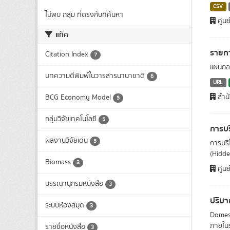
CSV
ไม่พบ กลุ่ม ที่ตรงกับที่ค้นหา
ศูนย
แท็ค
รายก
Citation Index
7
แผนกล
บทความตีพิมพ์ในวารสารนานาชาติ
6
URL
สำน
BCG Economy Model
5
กลุ่มวิจัยเทคโนโลยี
5
การบร
ผลงานวิจัยเด่น
5
การบริ
(Hidde
Biomass
3
ศูนย
บรรณานุกรมหนังสือ
3
ปริมา
ระบบห้องสมุด
3
Domest
ภายในร
รายชื่อหนังสือ
3